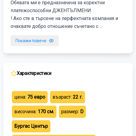
Обявата ми е предназначена за коректни
платежоспособни ДЖЕНТЪЛМЕНИ
! Ако сте в търсене на перфектната компания и
очаквате добро отношение съчетано с ...
Покажи повече
Характеристики
цена:
75
евро
възраст:
22
г.
височина:
170
см.
размер:
D
Бургас
Център