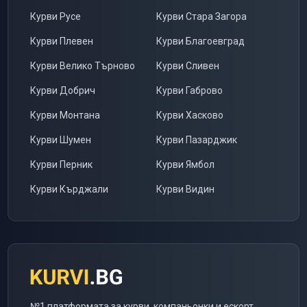
Курви
Русе
Курви
Стара Загора
Курви
Плевен
Курви
Благоевград
Курви
Велико Търново
Курви
Сливен
Курви
Добрич
Курви
Габрово
Курви
Монтана
Курви
Хасково
Курви
Шумен
Курви
Пазарджик
Курви
Перник
Курви
Ямбол
Курви
Кърджали
Курви
Видин
№1 платформата за курви, компаньонки и ескорт