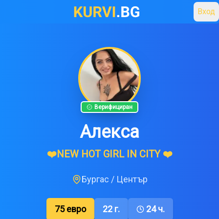
Вход
Верифициран
Алекса
❤️NEW HOT GIRL IN CITY ❤️
Бургас
/
Център
75
евро
22
г.
24 ч.