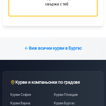
свържа с теб
Виж всички курви в
Бургас
Курви и компаньонки по градове
Курви
София
Курви
Пловдив
Курви
Варна
Курви
Бургас