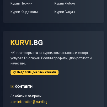
Курви
Перник
Курви
Ямбол
Курви
Кърджали
Курви
Видин
№1 платформата за курви, компаньонки и ескорт
услуги в България. Реални профили, дискретност и
качество.
Над 1000+ доволни клиенти
Контакти
За обяви и въпроси:
administration@kurvi.bg