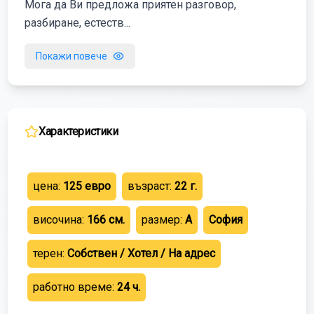
Мога да Ви предложа приятен разговор,
разбиране, естеств...
Покажи повече
Характеристики
цена:
125
евро
възраст:
22
г.
височина:
166
см.
размер:
A
София
терен:
Собствен / Хотел / На адрес
работно време:
24 ч.