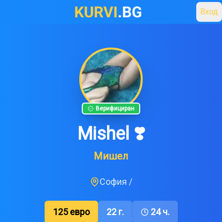
Вход
Верифициран
Mishel ❣️
Мишел
София
/
125
евро
22
г.
24 ч.