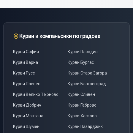
Курви и компаньонки по градове
Курви
София
Курви
Пловдив
Курви
Варна
Курви
Бургас
Курви
Русе
Курви
Стара Загора
Курви
Плевен
Курви
Благоевград
Курви
Велико Търново
Курви
Сливен
Курви
Добрич
Курви
Габрово
Курви
Монтана
Курви
Хасково
Курви
Шумен
Курви
Пазарджик