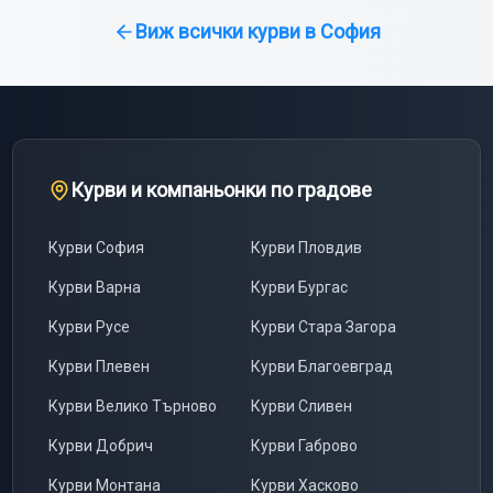
Виж всички курви в
София
Курви и компаньонки по градове
Курви
София
Курви
Пловдив
Курви
Варна
Курви
Бургас
Курви
Русе
Курви
Стара Загора
Курви
Плевен
Курви
Благоевград
Курви
Велико Търново
Курви
Сливен
Курви
Добрич
Курви
Габрово
Курви
Монтана
Курви
Хасково