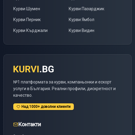
Курви
Шумен
Курви
Пазарджик
Курви
Перник
Курви
Ямбол
Курви
Кърджали
Курви
Видин
№1 платформата за курви, компаньонки и ескорт
услуги в България. Реални профили, дискретност и
качество.
Над 1000+ доволни клиенти
Контакти