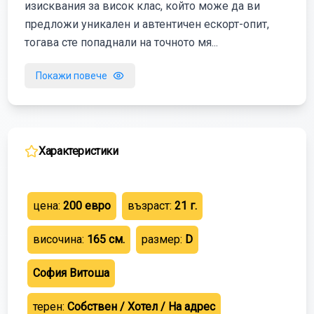
изисквания за висок клас, който може да ви
предложи уникален и автентичен ескорт-опит,
тогава сте попаднали на точното мя...
Покажи повече
Характеристики
цена:
200
евро
възраст:
21
г.
височина:
165
см.
размер:
D
София
Витоша
терен:
Собствен / Хотел / На адрес