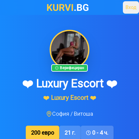
Вход
Верифициран
❤️ Luxury Escort ❤️
❤️ Luxury Escort ❤️
София
/
Витоша
200
евро
21
г.
0 - 4 ч.