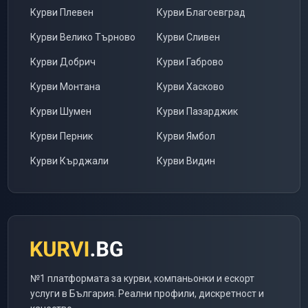
Курви
Плевен
Курви
Благоевград
Курви
Велико Търново
Курви
Сливен
Курви
Добрич
Курви
Габрово
Курви
Монтана
Курви
Хасково
Курви
Шумен
Курви
Пазарджик
Курви
Перник
Курви
Ямбол
Курви
Кърджали
Курви
Видин
№1 платформата за курви, компаньонки и ескорт
услуги в България. Реални профили, дискретност и