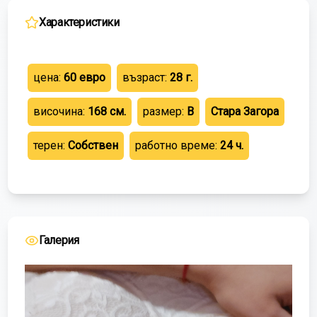
Характеристики
цена:
60
евро
възраст:
28
г.
височина:
168
см.
размер:
B
Стара Загора
терен:
Собствен
работно време:
24 ч.
Галерия