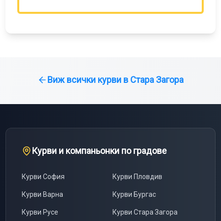
Виж всички курви в
Стара Загора
Курви и компаньонки по градове
Курви
София
Курви
Пловдив
Курви
Варна
Курви
Бургас
Курви
Русе
Курви
Стара Загора