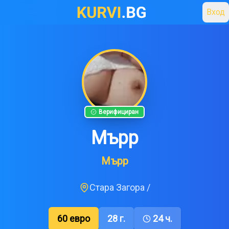
Вход
Верифициран
Мърр
Мърр
Стара Загора
/
60
евро
28
г.
24 ч.